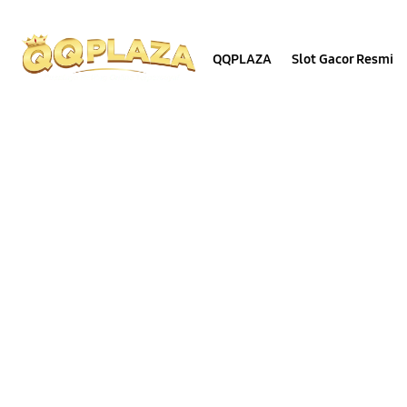
Skip
to
content
QQPLAZA
Slot Gacor Resmi